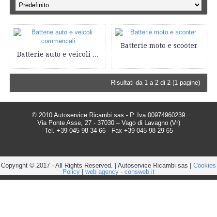
Batterie moto e scooter
Batterie auto e veicoli commerciali
Risultati da 1 a 2 di 2 (1 pagine)
© 2010 Autoservice Ricambi sas - P. Iva 00974960239
Via Ponte Asse, 27 - 37030 – Vago di Lavagno (Vr)
Tel. +39 045 98 34 66 - Fax +39 045 98 29 65
Copyright © 2017 - All Rights Reserved. | Autoservice Ricambi sas |
Cookies
Policy
|
web agency - consweb.it