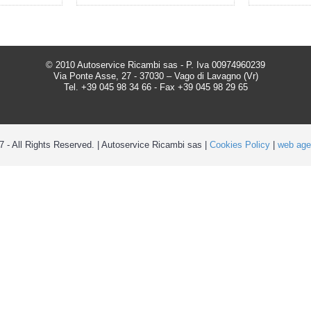
© 2010 Autoservice Ricambi sas - P. Iva 00974960239
Via Ponte Asse, 27 - 37030 – Vago di Lavagno (Vr)
Tel. +39 045 98 34 66 - Fax +39 045 98 29 65
 - All Rights Reserved. | Autoservice Ricambi sas |
Cookies Policy
|
web age