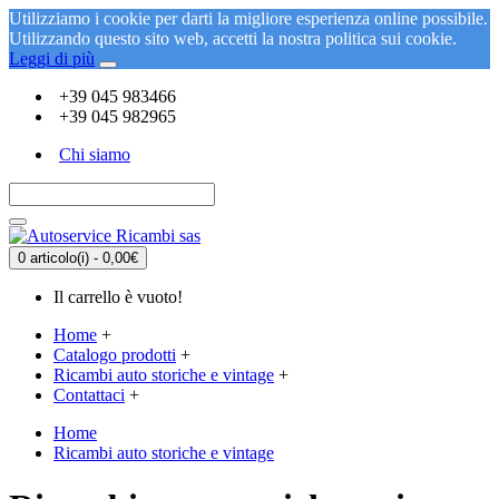
Utilizziamo i cookie per darti la migliore esperienza online possibile.
Utilizzando questo sito web, accetti la nostra politica sui cookie.
Leggi di più
+39 045 983466
+39 045 982965
Chi siamo
0 articolo(i) - 0,00€
Il carrello è vuoto!
Home
+
Catalogo prodotti
+
Ricambi auto storiche e vintage
+
Contattaci
+
Home
Ricambi auto storiche e vintage