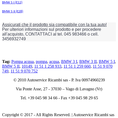
BMW 5 I (E12)
BMW 5 II (E28)
Assicurati che il prodotto sia compatibile con la tua auto!
Per ulteriori informazioni sul prodotto e per procedere
all'acquisto, CONTATTACI al tel. 045 983466 o cell.
3456932749
Tag:
Pompa acqua
,
pompa
,
acqua
,
BMW 3 I
,
BMW 3 II
,
BMW 5 I
,
BMW 5 II
,
10149
,
11 51 1 258 933
,
11 51 1 259 660
,
11 51 9 070
749
,
11 51 9 070 752
© 2010 Autoservice Ricambi sas - P. Iva 00974960239
Via Ponte Asse, 27 - 37030 – Vago di Lavagno (Vr)
Tel. +39 045 98 34 66 - Fax +39 045 98 29 65
Copyright © 2017 - All Rights Reserved. | Autoservice Ricambi sas