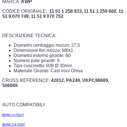
MARCA:
KWP
CODICE ORIGINALE:
11 51 1 258 933, 11 51 1 259 660, 11
51 9 070 749, 11 51 9 070 752
DESCRIZIONE TECNICA:
Diametro centraggio mozzo: 27,5
Dimensione fori mozzo: M6x1
Diametro esterno girante: 60
Numero pale girante: 9
Tipo cuscinetto: R/B Ø 30mm
Materiale Girante: Cast iron/ Ghisa
CROSS REFERENCE:
42012, PA249, VKPC88609,
506069
AUTO COMPATIBILI:
BMW 3 I (E21)
BMW 3 II (E30)