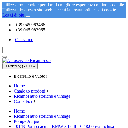
Utilizziamo i cookie per darti la migliore esperienza online possibile.
Utilizzando questo sito web, accetti la nostra politica sui cookie.
Leggi di più
+39 045 983466
+39 045 982965
Chi siamo
0 articolo(i) - 0,00€
Il carrello è vuoto!
Home
+
Catalogo prodotti
+
Ricambi auto storiche e vintage
+
Contattaci
+
Home
Ricambi auto storiche e vintage
Pompe Acqua
10149 Pompa acqua BMW 3 I e II - € 48,00 iva inclusa